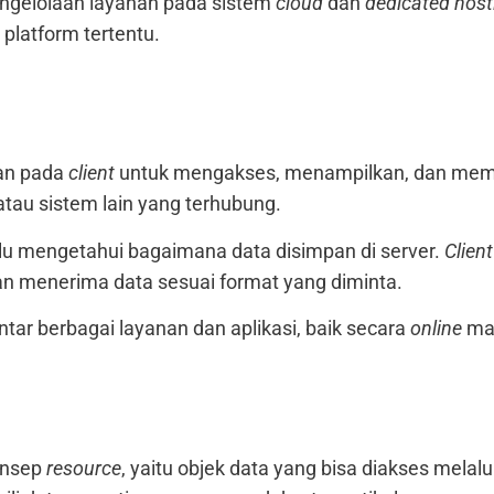
ngelolaan layanan pada sistem
cloud
dan
dedicated host
 platform tertentu.
an pada
client
untuk mengakses, menampilkan, dan meman
 atau sistem lain yang terhubung.
rlu mengetahui bagaimana data disimpan di server.
Client
an menerima data sesuai format yang diminta.
ntar berbagai layanan dan aplikasi, baik secara
online
ma
onsep
resource
, yaitu objek data yang bisa diakses melal