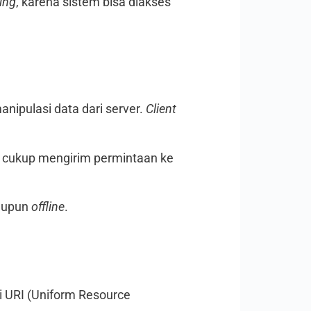
ing
, karena sistem bisa diakses
ipulasi data dari server.
Client
cukup mengirim permintaan ke
upun
offline
.
ui URI (Uniform Resource