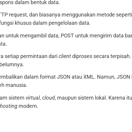
espons dalam bentuk data.
TTP request, dan biasanya menggunakan metode seperti
 fungsi khusus dalam pengelolaan data.
n untuk mengambil data, POST untuk mengirim data bar
ta.
nya setiap permintaan dari
client
diproses secara terpisah
ebelumnya.
kembalikan dalam format JSON atau XML. Namun, JSON l
leh manusia.
alam sistem
virtual
,
cloud
, maupun sistem lokal. Karena it
hosting
modern.