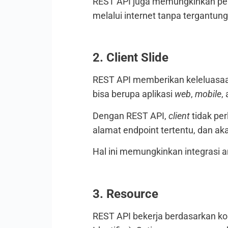
REST API juga memungkinkan pe
melalui internet tanpa tergantung
2. Client Slide
REST API memberikan keleluasa
bisa berupa aplikasi
web
,
mobile
,
Dengan REST API,
client
tidak pe
alamat endpoint tertentu, dan ak
Hal ini memungkinkan integrasi a
3. Resource
REST API bekerja berdasarkan k