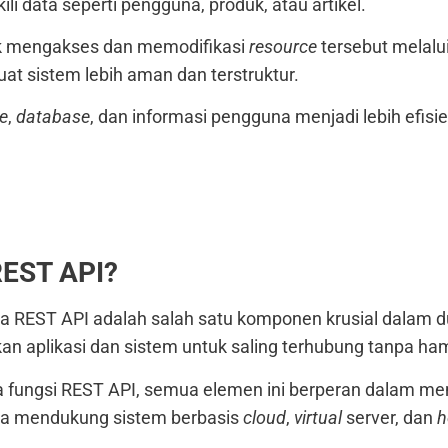
i data seperti pengguna, produk, atau artikel.
k mengakses dan memodifikasi
resource
tersebut melalu
at sistem lebih aman dan terstruktur.
le
,
database
, dan informasi pengguna menjadi lebih efis
REST API?
 REST API adalah salah satu komponen krusial dalam 
n aplikasi dan sistem untuk saling terhubung tanpa ha
gga fungsi REST API, semua elemen ini berperan dalam m
ga mendukung sistem berbasis
cloud
,
virtual
server, dan
h